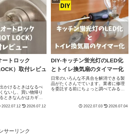
けオートロック
DIY-キッチン蛍光灯のLED化
 LOCK）取付レビュ
とトイレ換気扇のタイマー化
日常のいろんな不具合を解消できる製
品がたくさんでています。業者に修理
出かけるときはなるべ
を委託する前にちょっと調べてみる
くないし、買い物帰り
と、意外と自分で修理できるものも多
るときなんかはカギを
いものです。考えて工夫して、よりよ
倒です。そこで、前か
い生活環境を獲得しましょう。
2022.07.12
2026.07.12
2022.07.03
2026.07.04
た「スマートロック」
討しました。
ンサーリンク