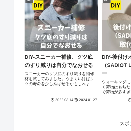
DIY-スニーカー補修、クツ底
DIY-後付
のすり減りは自分でなおせる
（SADIOT
ー
スニーカーのクツ底のすり減りを補修
材を試してみました。うまくいけばク
ウォーキングに
ツの寿命を少し延ばせるかもしれませ
く荷物はもちた
ん。商品説明と使い方、修理後の使用
で荷物が多すぎ
感を含めてご紹介します。またクツ底
取り出すのも面
の減り方から、歩き方の癖や問題点に
2022.08.14
2024.01.27
ら気になってい
ついても調べてみました。
の取り付けを検
スポ