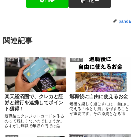
LINE
コピー
panda
関連記事
資産運用
資産運用
退職後に自由に使えるお金
楽天経済圏で、クレカと証
券と銀行を連携してポイン
老後を楽しく過ごすには、自由に
ト獲得！
使える「ゆとり費」を保すること
が重要です。その原資となる退職
退職後にクレジットカードを作る
金の使い方にも注意が必要です
のって難しくないのでしょうか。
し、すべての金融資産を定期的に
さすがに無職で年収０円では厳し
チェックすることも必要です。
いかもしれませんので、在職の間
のカードを作ることにしました。
資産運用
資産運用