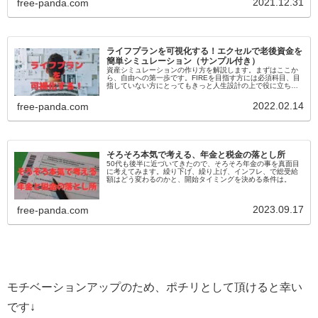
2021.12.31
free-panda.com
ライフプランを可視化する！エクセルで老後資金を
簡単シミュレーション（サンプル付き）
資産シミュレーションの作り方を解説します。まずはここか
ら、自由への第一歩です。FIREを目指す方には必須科目、目
指していない方にとってもきっと人生設計の上で役に立ちま
す。老後や退職後の生活費や年金収入など、この先20~30年
の収支を見通す助けになります。
2022.02.14
free-panda.com
そろそろ本気で考える、年金と税金の落とし所
50代も後半に近づいてきたので、そろそろ年金の事を真面目
に考えてみます。繰り下げ、繰り上げ、インフレ、で総受給
額はどう変わるのかと、開始タイミングを決める条件は。
2023.09.17
free-panda.com
モチベーションアップのため、ポチリとして頂けると幸い
です↓