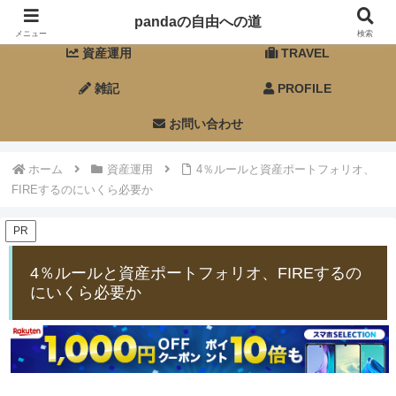
ホーム
FIRE
pandaの自由への道
メニュー
検索
資産運用
TRAVEL
雑記
PROFILE
お問い合わせ
ホーム
資産運用
4％ルールと資産ポートフォリオ、
FIREするのにいくら必要か
PR
4％ルールと資産ポートフォリオ、FIREするの
にいくら必要か