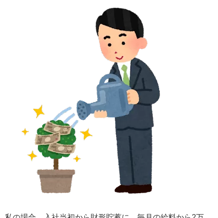
私の場合、入社当初から財形貯蓄に、毎月の給料から2万