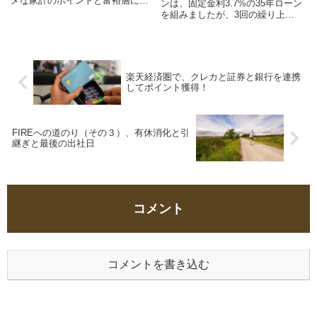
メな家計のポイントと富裕層にな
ンは、固定金利3.7%の35年ローン
るためのお金との付き合い方を考
を組みましたが、3回の繰り上げ
えてみた。
返済を経て完済しました。それか
ら少しずつ投資を始めました。こ
の時は明確な目標はありませんで
したが、毎月資産状況を記録しな
がら投資と節約に励んだわけで
楽天経済圏で、クレカと証券と銀行を連携
す。
してポイント獲得！
FIREへの道のり（その３）、有休消化と引
継ぎと最後の出社日
コメント
コメントを書き込む