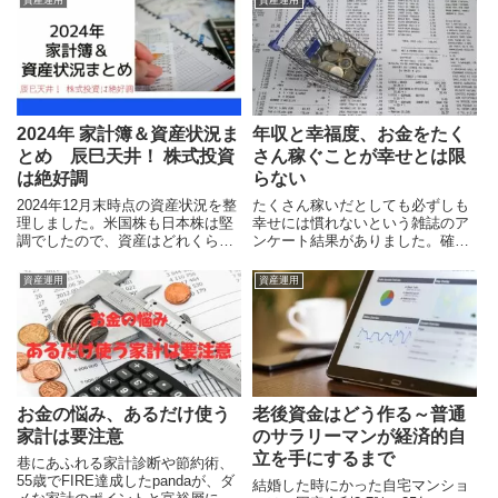
選んだのは楽天カード。同時に楽
天銀行と楽天証券に口座を開設し
てポイ活もやっていきます。
2024年 家計簿＆資産状況ま
年収と幸福度、お金をたく
とめ 辰巳天井！ 株式投資
さん稼ぐことが幸せとは限
は絶好調
らない
2024年12月末時点の資産状況を整
たくさん稼いだとしても必ずしも
理しました。米国株も日本株は堅
幸せには慣れないという雑誌のア
調でしたので、資産はどれくらい
ンケート結果がありました。確か
増えたのでしょうか。また2025年
に納得できるところもたくさんあ
に向けた投資戦略はどう考えるの
りそうです。年収1000万以上の人
資産運用
資産運用
か？
が幸せでない理由はなんなのか、
また年収が少なくても幸せに生き
るためにはどうすれば良いかにつ
いて考えてみます。
お金の悩み、あるだけ使う
老後資金はどう作る～普通
家計は要注意
のサラリーマンが経済的自
立を手にするまで
巷にあふれる家計診断や節約術、
55歳でFIRE達成したpandaが、ダ
結婚した時にかった自宅マンショ