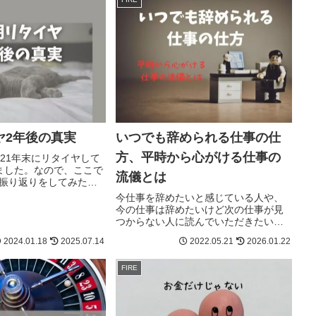
ヤ2年後の真実
いつでも辞められる仕事の仕
方、平時から心がける仕事の
021年末にリタイヤして
ました。なので、ここで
流儀とは
振り返りをしてみたい
今仕事を辞めたいと感じている人や、
今の仕事は辞めたいけど次の仕事が見
つからない人に読んでいただきたい、
辞職を決断するポイントやそれまでに
2024.01.18
2025.07.14
2022.05.21
2026.01.22
やっておくべき事を考えます。また、
いつその時が来てもよいように、日ご
FIRE
ろから準備しておきたい点や心がけに
ついても。