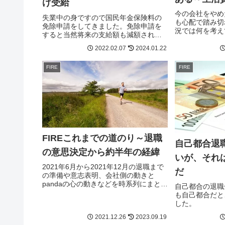
げ受給
今の会社をやめ
失業中の身ですので国民年金保険料の
も心配で踏み切
免除申請をしてきました。免除申請を
況では何を考え
すると当然将来の支給額も減額される
のか。最終的に
のですが、いったいいくらになるのか
在の年齢での自
2022.02.07
2024.01.22
試算してみました。また受給額を増や
るかにかかって
すことができる繰り下げ受給について
FIRE
FIRE
は、どのくらい繰り下げれば最適なの
かについても考えてみます。
FIREこれまでの道のり～退職
自己都合退
の意思決定から約半年の経緯
いが、それ
2021年6月から2021年12月の退職まで
だ
の準備や意志表明、会社側の動きと
pandaの心の動きなどを時系列にまとめ
自己都合の退職
てます。これからFIREを目指す方の参
も自己都合だと
考になればうれしいです。あとは、残
した。
りの人生を悔いが残らないように生き
2021.12.26
2023.09.19
ていくことに全集中です。