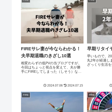
FIREサレ妻が今ならわかる！
早期リタイ
夫早期退職のきざし10選
早いもので、2
丸2年が経過し
相変わらずの低PVの当ブログですが、
ざっくり生活を
今回はちょっと視点を変えて、夫が勝
と思います。
手にFIREしてしまった（しそう）な妻
の立場から考えてみます。僕が仕事辞
めるって予感はあった？予感はあった
わよ。仕事が辛そうだったしね。。最
2024.07.06
2024.07.15
近、夫の様子が変だわ？私が早期...
FIRE
FIRE