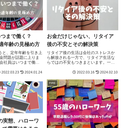
いつまで働く？
お金だけじゃない、リタイア
最適年齢の見極め方
後の不安とその解決策
いうと、定年年齢を引き上
リタイア後の生活は会社のストレスか
金問題が話題に上りま
ら解放される一方で、リタイア生活な
会社員はいつまで働く
らではの不安もつきまといます。一番
でしょうか。50を過ぎ
大きな不安は金銭的な不安です。例え
税金問題、いつまで健
ば住居費や光熱費などの生活費、税金
2022.03.23
2024.01.24
2022.03.16
2024.02.10
という問題もあります
や突発的な出費などが予想外に増えた
準備不足や将来の不確実
時に預貯金を取り崩す時の不安感。
FIRE
す。
職の実態、ハローワ