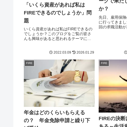
ークで果た
「いくら資産があれば私は
か？
FIREできるのでしょうか」問
先日、雇用保険
題
に行ってきまし
回の求職活動が
いくら資産があれば私はFIREできるの
と失業手当を受
でしょうか？このブログをご覧の皆さ
55歳への求人
んも興味があると思われるテーマにつ
かについても気
いて、あらためて考えてみます。これ
で絶対大丈夫という定式はありません
2022.03.09
2026.01.29
が、自分が望む自立した生活を送るた
めには寿命を仮置きした上で試算して
みる必要があります。
FIRE
FIRE
年金はどのくらいもらえる
FIREの決
の？ 年金免除申請と繰り下
ある～生活