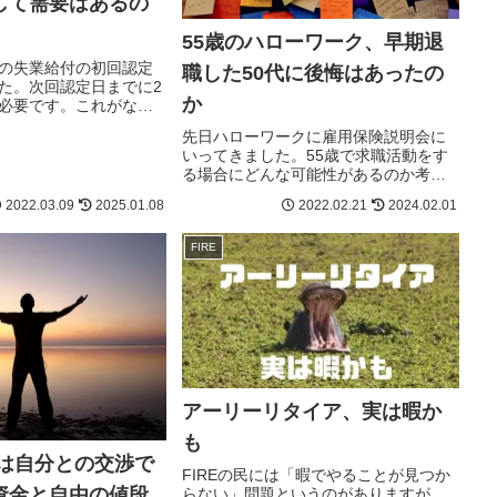
して需要はあるの
55歳のハローワーク、早期退
の失業給付の初回認定
職した50代に後悔はあったの
た。次回認定日までに2
か
必要です。これがない
給できません。しかし
先日ハローワークに雇用保険説明会に
が、どれ程あるものなの
いってきました。55歳で求職活動をす
になります。
る場合にどんな可能性があるのか考え
てみます。
2022.03.09
2025.01.08
2022.02.21
2024.02.01
FIRE
アーリーリタイア、実は暇か
も
断は自分との交渉で
FIREの民には「暇でやることが見つか
資金と自由の値段
らない」問題というのがありますが、