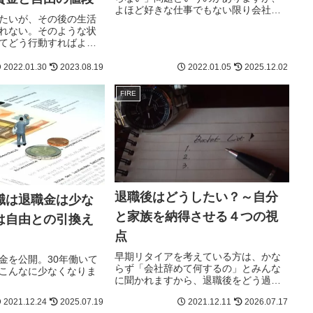
よほど好きな仕事でもない限り会社勤
たいが、その後の生活
めをしたくなることはなさそうです。
れない。そのような状
二度と満員電車には乗りたくないです
てどう行動すればよい
し、精神的な自由は、私にとって何よ
は自分の判断だが、現
りも代え難いものですから。
由の値段をどう見積も
2022.01.30
2023.08.19
2022.01.05
2025.12.02
います。
FIRE
退職後はどうしたい？～自分
職は退職金は少な
と家族を納得させる４つの視
は自由との引換え
点
早期リタイアを考えている方は、かな
金を公開。30年働いて
らず「会社辞めて何するの」とみんな
こんなに少なくなりま
に聞かれますから、退職後をどう過ご
すかを説明する必要があります。私
2021.12.24
2025.07.19
2021.12.11
2026.07.17
pandaがどのようにして家族の理解を得