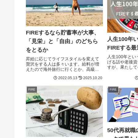
FIREするなら貯蓄率が大事、
人生100年
「見栄」と「自由」のどちら
FIREする
をとるか
人生100年と
昇給に応じてライフスタイルを変えて
げる話や老後資
贅沢をする人は多々います。給料が増
すが、果たして
えたので海外旅行に行くとか、高級車
のが最適解なん
に乗り換えるとか。将来の自由を手に
ると役職定年や
2022.05.13
2025.10.20
いれるためにはそうした贅沢に消費す
康でいられるか
るより貯蓄率を上げることが重要で
が、40代だと
FIRE
FIRE
す。人生は選択の連続です。今浪費す
性が気になりま
るのか、将来の自由に価値を見出すの
か。
50代再就