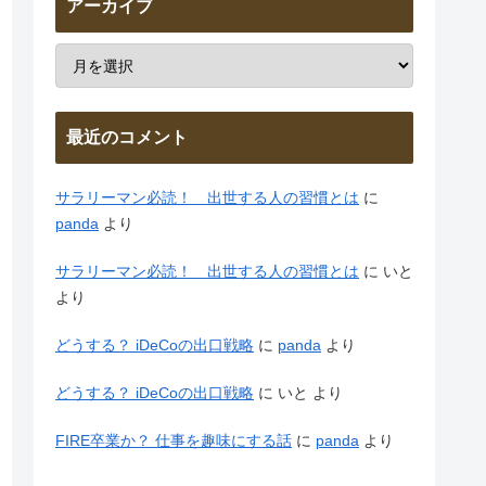
アーカイブ
最近のコメント
サラリーマン必読！ 出世する人の習慣とは
に
panda
より
サラリーマン必読！ 出世する人の習慣とは
に
いと
より
どうする？ iDeCoの出口戦略
に
panda
より
どうする？ iDeCoの出口戦略
に
いと
より
FIRE卒業か？ 仕事を趣味にする話
に
panda
より