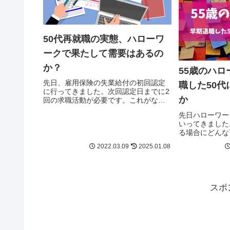
50代再就職の実態、ハローワ
ークで果たして需要はあるの
か？
55歳のハ
先日、雇用保険の失業給付の初回認定
職した50
に行ってきました。次回認定日までに2
か
回の求職活動が必要です。これがない
と失業手当を受給できません。しかし
先日ハローワー
55歳への求人が、どれ程あるものなの
いってきました
かについても気になります。
る場合にどんな
てみます。
2022.03.09
2025.01.08
スポ