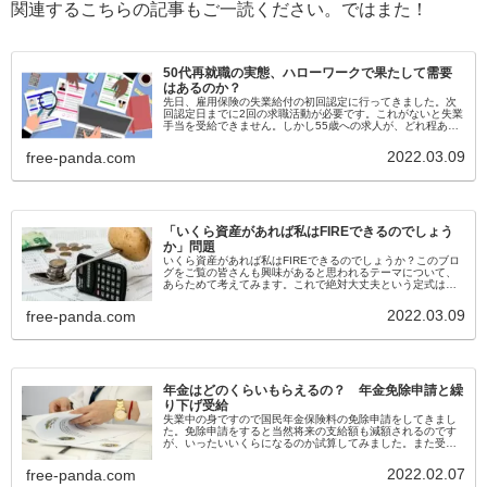
関連するこちらの記事もご一読ください。ではまた！
50代再就職の実態、ハローワークで果たして需要
はあるのか？
先日、雇用保険の失業給付の初回認定に行ってきました。次
回認定日までに2回の求職活動が必要です。これがないと失業
手当を受給できません。しかし55歳への求人が、どれ程ある
ものなのかについても気になります。
2022.03.09
free-panda.com
「いくら資産があれば私はFIREできるのでしょう
か」問題
いくら資産があれば私はFIREできるのでしょうか？このブロ
グをご覧の皆さんも興味があると思われるテーマについて、
あらためて考えてみます。これで絶対大丈夫という定式はあ
りませんが、自分が望む自立した生活を送るためには寿命を
仮置きした上で試算してみる必要があります。
2022.03.09
free-panda.com
年金はどのくらいもらえるの？ 年金免除申請と繰
り下げ受給
失業中の身ですので国民年金保険料の免除申請をしてきまし
た。免除申請をすると当然将来の支給額も減額されるのです
が、いったいいくらになるのか試算してみました。また受給
額を増やすことができる繰り下げ受給については、どのくら
い繰り下げれば最適なのかについても考えてみます。
2022.02.07
free-panda.com