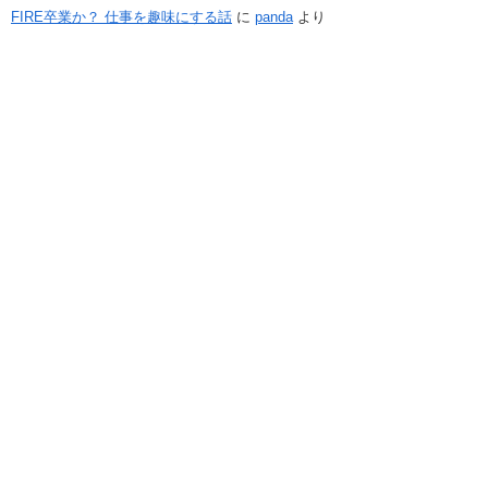
FIRE卒業か？ 仕事を趣味にする話
に
panda
より