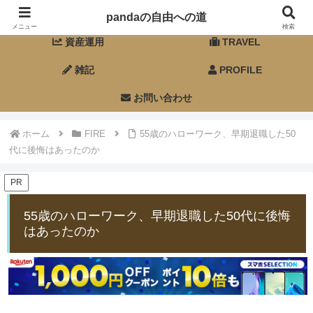
ホーム
FIRE
pandaの自由への道
メニュー
検索
資産運用
TRAVEL
雑記
PROFILE
お問い合わせ
ホーム
FIRE
55歳のハローワーク、早期退職した50
代に後悔はあったのか
PR
55歳のハローワーク、早期退職した50代に後悔
はあったのか