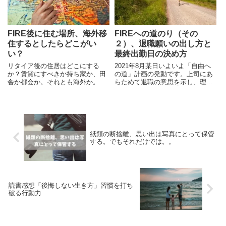
いても。
性が気になります。
FIRE後に住む場所、海外移
FIREへの道のり（その
住するとしたらどこがい
２）、退職願いの出し方と
い？
最終出勤日の決め方
リタイア後の住居はどこにする
2021年8月某日いよいよ「自由へ
か？賃貸にすべきか持ち家か、田
の道」計画の発動です。上司にあ
舎か都会か。それとも海外か。
らためて退職の意思を示し、理由
を説明し、退職の具体的な日程を
決めようと動き始めました。しか
し、組織というものは人間と同
様、現状維持のバイアスがかかっ
ているようで、慰留措置がいくつ
か講じられ、その後しばらくたっ
紙類の断捨離、思い出は写真にとって保管
てから後任の人選が始まりまし
する。でもそれだけでは。。
た。
読書感想「後悔しない生き方」習慣を打ち
破る行動力