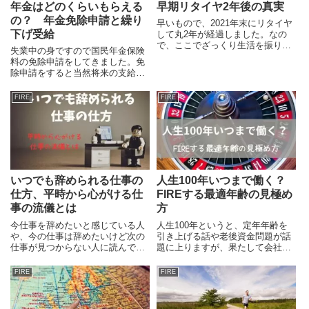
年金はどのくらいもらえる
早期リタイヤ2年後の真実
の？ 年金免除申請と繰り
早いもので、2021年末にリタイヤ
下げ受給
して丸2年が経過しました。なの
で、ここでざっくり生活を振り返
失業中の身ですので国民年金保険
りをしてみたいと思います。
料の免除申請をしてきました。免
除申請をすると当然将来の支給額
も減額されるのですが、いったい
いくらになるのか試算してみまし
FIRE
FIRE
た。また受給額を増やすことがで
きる繰り下げ受給については、ど
のくらい繰り下げれば最適なのか
についても考えてみます。
いつでも辞められる仕事の
人生100年いつまで働く？
仕方、平時から心がける仕
FIREする最適年齢の見極め
事の流儀とは
方
今仕事を辞めたいと感じている人
人生100年というと、定年年齢を
や、今の仕事は辞めたいけど次の
引き上げる話や老後資金問題が話
仕事が見つからない人に読んでい
題に上りますが、果たして会社員
ただきたい、辞職を決断するポイ
はいつまで働くのが最適解なんで
ントやそれまでにやっておくべき
しょうか。50を過ぎると役職定年
FIRE
FIRE
事を考えます。また、いつその時
や税金問題、いつまで健康でいら
が来てもよいように、日ごろから
れるかという問題もありますが、
準備しておきたい点や心がけにつ
40代だと準備不足や将来の不確実