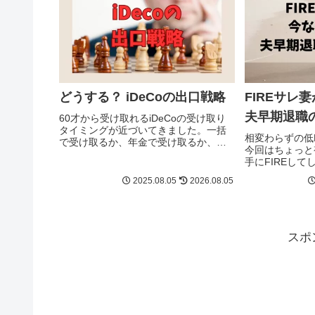
どうする？ iDeCoの出口戦略
FIREサレ
夫早期退職の
60才から受け取れるiDeCoの受け取り
タイミングが近づいてきました。一括
相変わらずの低
で受け取るか、年金で受け取るか、受
今回はちょっと
け取り方やタイミングは自分で選べま
手にFIREし
すが、いったいどれがいいのやら。
の立場から考え
2025.08.05
2026.08.05
めるって予感は
わよ。仕事が辛
近、夫の様子が変
スポ