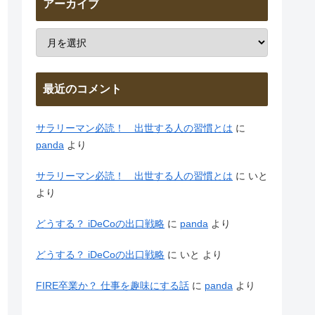
アーカイブ
最近のコメント
サラリーマン必読！ 出世する人の習慣とは
に
panda
より
サラリーマン必読！ 出世する人の習慣とは
に
いと
より
どうする？ iDeCoの出口戦略
に
panda
より
どうする？ iDeCoの出口戦略
に
いと
より
FIRE卒業か？ 仕事を趣味にする話
に
panda
より