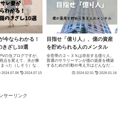
妻が今ならわかる！
目指せ「億り人」、億の資産
きざし10選
を貯められる人のメンタル
PVの当ブログですが、
全世帯の２～３％は存在する億り人。
視点を変えて、夫が勝
普通のサラリーマンが億の資産を構築
てしまった（しそう）な妻
するための行動や考え方はどんなだろ
てみます。僕が仕事辞
う。
2024.07.06
2024.07.15
2024.02.01
2026.01.16
あった？予感はあった
そうだったしね。。最
だわ？私が早期...
ンサーリンク