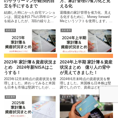
のサラリーマンが経済的自
方、家計管理の省力化と見
立を手にするまで
える化
結婚した時にかった自宅マンショ
退職後の家計管理を省力化、見え
ンは、固定金利3.7%の35年ローン
る化するために、Money forward
を組みましたが、3回の繰り上げ
Meというソフトを使用します。ま
返済を経て完済しました。それか
ずは夫婦で同じアカウントを使用
ら少しずつ投資を始めました。こ
して、二人で入力・参照できるよ
資産運用
資産運用
の時は明確な目標はありませんで
うにと考えています。また銀行の
したが、毎月資産状況を記録しな
口座連携機能による残高の自動照
がら投資と節約に励んだわけで
会、クレジット決済による支出の
す。
自動連係も活用していきます。
2023年 家計簿＆資産状況ま
2024年上半期 家計簿＆資産
とめ 2024年新NISAはこ
状況まとめ 億り人の背中
うする！
が見えてきました！
2023年12月末時点の資産状況を整
2024年6月末時点の資産状況を整
理しました。終わってみると米国
理しました。米国株も日本株は堅
も日本も市場は堅調でしたが、さ
調でしたので、資産はどれくらい
てpandaの資産はどれくらい増え
増えたのでしょうか。また2024年
たのでしょうか。また2024年の新
末に向けた後半戦の投資戦略とラ
資産運用
資産運用
NISAの戦略はいかに？
イフスタイルはどう考えるのか？