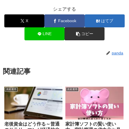
シェアする
X
Facebook
はてブ
LINE
コピー
panda
関連記事
資産運用
資産運用
老後資金はどう作る～普通
家計簿ソフトの賢い使い