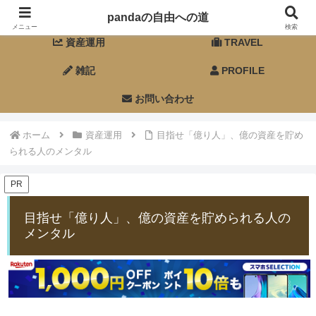
ホーム
FIRE
pandaの自由への道
メニュー
検索
資産運用
TRAVEL
雑記
PROFILE
お問い合わせ
ホーム
資産運用
目指せ「億り人」、億の資産を貯め
られる人のメンタル
PR
目指せ「億り人」、億の資産を貯められる人の
メンタル