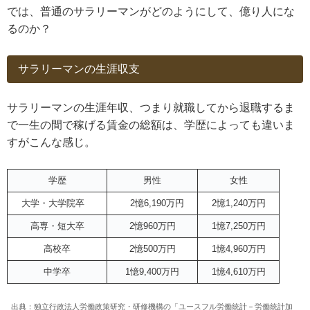
では、普通のサラリーマンがどのようにして、億り人にな
るのか？
サラリーマンの生涯収支
サラリーマンの生涯年収、つまり就職してから退職するま
で一生の間で稼げる賃金の総額は、学歴によっても違いま
すがこんな感じ。
学歴
男性
女性
大学・大学院卒
2憶6,190万円
2憶1,240万円
高専・短大卒
2憶960万円
1憶7,250万円
高校卒
2憶500万円
1憶4,960万円
中学卒
1憶9,400万円
1憶4,610万円
出典：独立行政法人労働政策研究・研修機構の「ユースフル労働統計－労働統計加