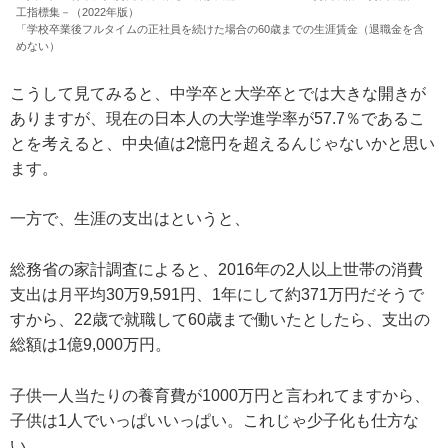
工指標集－（2022年版）
「学校卒業後フルタイムの正社員を続けた場合の60歳までの生涯賃金（退職金を含
めない）
こうして見てみると、中学卒と大学卒とでは大きな開きが
ありますが、現在の日本人の大学進学率が57.7％であるこ
とを考えると、中央値は2憶円を超えるんじゃないかと思い
ます。
一方で、生涯の支出はというと、
総務省の家計調査によると、2016年の2人以上世帯の消費
支出は月平均30万9,591円、1年にして約371万円だそうで
すから、22歳で就職して60歳まで働いたとしたら、支出の
総額は1億9,000万円。
子供一人当たりの養育費が1000万円と言われてますから、
子供は1人でいっぱいいっぱい。これじゃ少子化も仕方な
い。