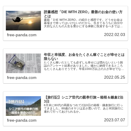
読書感想「DIE WITH ZERO」最善のお金の使い方
とは
書籍「ＤIE WITH ZERO」の紹介と感想です。どうせお金は
墓場まで持ってはいけないのだから、生きてるうちに自分や
大切な人たちの人生を豊かにする体験に投資するべきではな
いか。
2022.02.03
free-panda.com
年収と幸福度、お金をたくさん稼ぐことが幸せとは
限らない
たくさん稼いだとしても必ずしも幸せには慣れないという雑
誌のアンケート結果がありました。確かに納得できるところ
もたくさんありそうです。年収1000万以上の人が幸せでない
理由はなんなのか、また年収が少なくても幸せに生きるため
にはどうすれば良いかについて考えてみます。
2022.05.25
free-panda.com
【旅行記】シニア世代の親孝行旅～箱根＆鎌倉2泊
3日
6月末に80代の両親をつれて2泊3日の箱根・鎌倉旅行に行っ
てきました。88歳のオヤジは足が悪いので、あと何回旅行に
連れて行ってあげられるか。
2023.07.07
free-panda.com