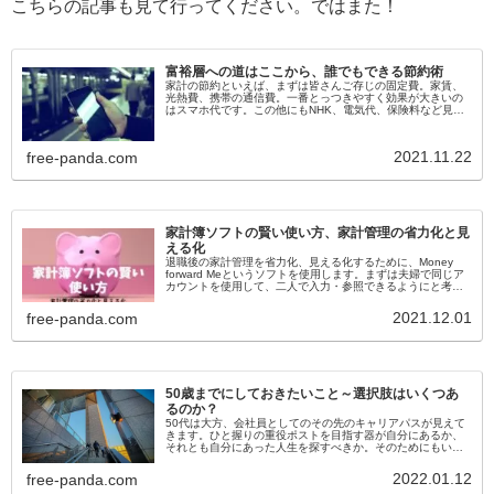
こちらの記事も見て行ってください。ではまた！
富裕層への道はここから、誰でもできる節約術
家計の節約といえば、まずは皆さんご存じの固定費。家賃、
光熱費、携帯の通信費。一番とっつきやすく効果が大きいの
はスマホ代です。この他にもNHK、電気代、保険料など見直
しておきたい項目がいくつかありますのでれは是非家計の見
直しを検討してみてください。
2021.11.22
free-panda.com
家計簿ソフトの賢い使い方、家計管理の省力化と見
える化
退職後の家計管理を省力化、見える化するために、Money
forward Meというソフトを使用します。まずは夫婦で同じア
カウントを使用して、二人で入力・参照できるようにと考え
ています。また銀行の口座連携機能による残高の自動照会、
クレジット決済による支出の自動連係も活用していきます。
2021.12.01
free-panda.com
50歳までにしておきたいこと～選択肢はいくつあ
るのか？
50代は大方、会社員としてのその先のキャリアパスが見えて
きます。ひと握りの重役ポストを目指す器が自分にあるか、
それとも自分にあった人生を探すべきか。そのためにもいつ
でも辞められる資産形成だったり、仕事はそこそこで趣味な
どの生きがいなんかが必要です。
2022.01.12
free-panda.com