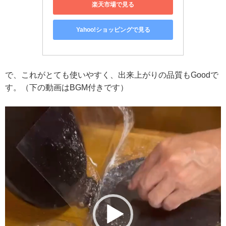
楽天市場で見る
Yahoo!ショッピングで見る
で、これがとても使いやすく、出来上がりの品質もGoodで
す。（下の動画はBGM付きです）
動
画
プ
レ
ー
ヤ
ー