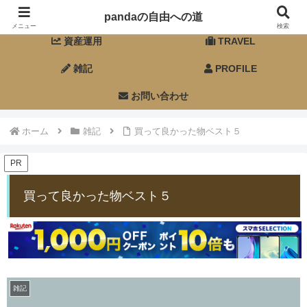
ホーム
FIRE
pandaの自由への道
メニュー
検索
資産運用
TRAVEL
雑記
PROFILE
お問い合わせ
ホーム
雑記
買って良かった物ベスト５
PR
買って良かった物ベスト５
雑記