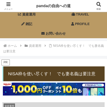
ホーム
FIRE
pandaの自由への道
メニュー
検索
資産運用
TRAVEL
雑記
PROFILE
お問い合わせ
ホーム
資産運用
NISA枠を使い尽くす！ でも妻名義
は要注意
PR
NISA枠を使い尽くす！ でも妻名義は要注意
資産運用