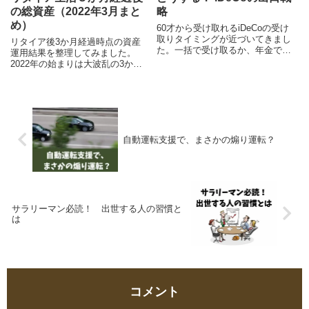
の総資産（2022年3月まと
略
め）
60才から受け取れるiDeCoの受け
取りタイミングが近づいてきまし
リタイア後3か月経過時点の資産
た。一括で受け取るか、年金で受
運用結果を整理してみました。
け取るか、受け取り方やタイミン
2022年の始まりは大波乱の3か月
グは自分で選べますが、いったい
でしたが、株価の乱高下の割に
どれがいいのやら。
は、総資産は若干のマイナスで収
まりました。
自動運転支援で、まさかの煽り運転？
サラリーマン必読！ 出世する人の習慣と
は
コメント