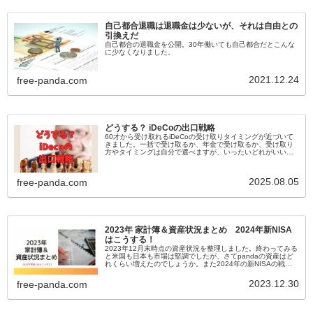
自己都合退職は退職金は少ないが、それは自由との
引換えだ
自己都合の退職金を公開。30年働いても自己都合だとこんな
に少なくなりました。
2021.12.24
free-panda.com
どうする？ iDeCoの出口戦略
60才から受け取れるiDeCoの受け取りタイミングが近づいて
きました。一括で受け取るか、年金で受け取るか、受け取り
方やタイミングは自分で選べますが、いったいどれがいいの
やら。
2025.08.05
free-panda.com
2023年 家計簿＆資産状況まとめ 2024年新NISA
はこうする！
2023年12月末時点の資産状況を整理しました。終わってみる
と米国も日本も市場は堅調でしたが、さてpandaの資産はど
れくらい増えたのでしょうか。また2024年の新NISAの戦略
はいかに？
2023.12.30
free-panda.com