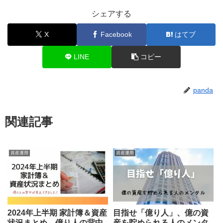
シェアする
X
Facebook
はてブ
LINE
コピー
panda
関連記事
資産運用
資産運用
2024年上半期 家計簿＆資産
目指せ「億り人」、億の資
状況まとめ 億り人の背中
産を貯められる人のメンタ