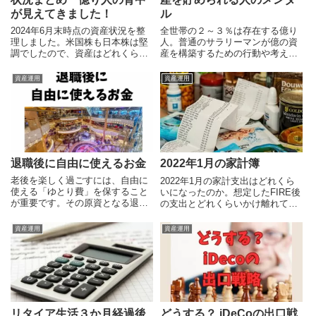
が見えてきました！
ル
2024年6月末時点の資産状況を整
全世帯の２～３％は存在する億り
理しました。米国株も日本株は堅
人。普通のサラリーマンが億の資
調でしたので、資産はどれくらい
産を構築するための行動や考え方
増えたのでしょうか。また2024年
はどんなだろう。
末に向けた後半戦の投資戦略とラ
資産運用
資産運用
イフスタイルはどう考えるのか？
退職後に自由に使えるお金
2022年1月の家計簿
老後を楽しく過ごすには、自由に
2022年1月の家計支出はどれくら
使える「ゆとり費」を保すること
いになったのか。想定したFIRE後
が重要です。その原資となる退職
の支出とどれくらいかけ離れてい
金の使い方にも注意が必要です
るのか。また資産面でも株式の急
し、すべての金融資産を定期的に
落がいつまで続くのか。pandaの
資産運用
資産運用
チェックすることも必要です。
FIRE計画は果たして予定どおり進
んでいるのか。
リタイア生活３か月経過後
どうする？ iDeCoの出口戦