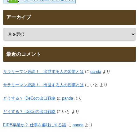
アーカイブ
最近のコメント
サラリーマン必読！ 出世する人の習慣とは
に
panda
より
サラリーマン必読！ 出世する人の習慣とは
に
いと
より
どうする？ iDeCoの出口戦略
に
panda
より
どうする？ iDeCoの出口戦略
に
いと
より
FIRE卒業か？ 仕事を趣味にする話
に
panda
より