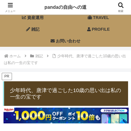
ホーム
FIRE
pandaの自由への道
メニュー
検索
資産運用
TRAVEL
雑記
PROFILE
お問い合わせ
ホーム
雑記
少年時代、唐津で過ごした10歳の思い出
は私の一生の宝です
PR
少年時代、唐津で過ごした10歳の思い出は私の
一生の宝です