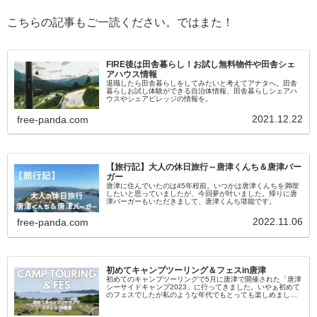
こちらの記事もご一読ください。ではまた！
FIRE後は田舎暮らし！お試し無料物件や田舎シェ
アハウス情報
退職したら田舎暮らしをしてみたいと考えてアナタへ。田舎
暮らしお試し体験ができる自治体情報、田舎暮らしシェアハ
ウスやシェアビレッジの情報を。
2021.12.22
free-panda.com
【旅行記】大人の休日旅行～唐津くんち＆唐津バー
ガー
唐津に住んでいたのは45年程前。いつかは唐津くんちを満喫
したいと思っていましたが、今回夢が叶いました。帰りに唐
津バーガーもいただきまして、唐津くんち堪能です。
2022.11.06
free-panda.com
初めてキャンプツーリング＆フェスin唐津
初めてのキャンプツーリングで5月に唐津で開催された「唐津
シーサイドキャンプ2023」に行ってきました。いやぁ初めて
のフェスでしたが私のような年代でもとっても楽しめました
～。