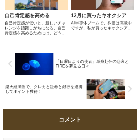
自己肯定感を高める
12月に買ったキオクシア
自己肯定感が低いと、新しいチャ
AI半導体ブームで、株価は高騰中
レンジを躊躇しがちになる。自己
ですが、私が買ったキオクシア...
肯定感を高めるためには、どうす
ればいい？
「日曜日よりの使者」単身赴任の悲哀と
FIREを夢見る日々
楽天経済圏で、クレカと証券と銀行を連携
してポイント獲得！
コメント