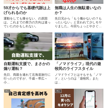
59才からでも基礎代謝は上
無職は人生の無駄遣いなの
げられるのか
か？
運動をしても痩せない、の原因
先日兄から「もう働かないの？も
は。これまでの努力の方向は違っ
ったいない」と言われて少しモヤ
ていたのかもしれない。
りました。今回ちょっとやさぐれ
気味のパンダが人生の短さについ
てつぶやきます。
雑記
雑記
自動運転支援で、まさかの
「ノマドライフ」現代の遊
煽り運転？
牧民のライフスタイル
先日、両親を連れて北海道旅行に
ノマドライフとはそもそも「ノマ
行ったのですが、千歳～帯広～
ド」というのは「遊牧民」また
小...
は...
雑記
雑記