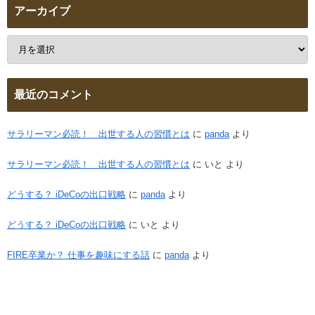
アーカイブ
最近のコメント
サラリーマン必読！ 出世する人の習慣とは
に
panda
より
サラリーマン必読！ 出世する人の習慣とは
に
いと
より
どうする？ iDeCoの出口戦略
に
panda
より
どうする？ iDeCoの出口戦略
に
いと
より
FIRE卒業か？ 仕事を趣味にする話
に
panda
より