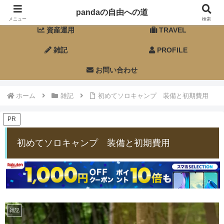
ホーム
FIRE
pandaの自由への道
メニュー
検索
資産運用
TRAVEL
雑記
PROFILE
お問い合わせ
ホーム
雑記
初めてソロキャンプ 装備と初期費用
PR
初めてソロキャンプ 装備と初期費用
雑記