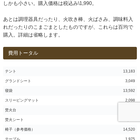
しかも小さい。購入価格は税込み\1,990。
あとは調理器具だったり、火吹き棒、火ばさみ、調味料入
れだったりのこまごまとしたものですが、これらは百均で
購入。詳細は省略します。
費用トータル
テント
13,183
グランドシート
3,049
寝袋
13,592
スリーピングマット
2,098
焚火台
4,980
焚火シート
1,399
椅子（参考価格）
14,520
テーブル
1,975