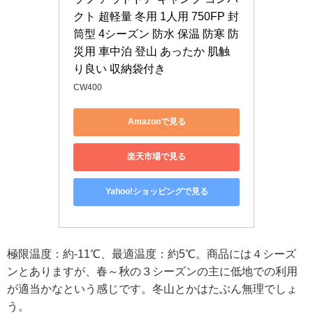
クト 超軽量 冬用 1人用 750FP 封
筒型 4シーズン 防水 保温 防寒 防
災用 車中泊 登山 あったか 肌触
り良い 収納袋付き
CW400
Amazonで見る
楽天市場で見る
Yahoo!ショッピングで見る
極限温度：約-11℃、最適温度：約5℃。商品には４シーズ
ンとありますが、春～秋の３シーズンの主に低地での利用
が適当かなという感じです。冬山とかはたぶん無理でしょ
う。