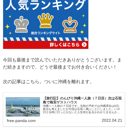
今回も最後まで読んでいただきありがとうございます。ま
だ続きますので、どうぞ最後までお付き合いください！
次の記事はこちら。ついに沖縄を離れます。
【旅行記】のんびり沖縄一人旅（７日目）次は石垣
島で格安ゲストハウス
沖縄へ一人旅の７日目です。当初の予約では沖縄滞在は6日。
延泊も考えましたが今回は石垣へ飛ぶことにしました。いや
行ける時に行っとかないと人生何があるかわかりませんか
ら。。急遽飛行機と宿泊場所を確保して石垣島へ。旅の終わ
りはもう少し、帰りの便も予約してしまいました。
2022.04.21
free-panda.com