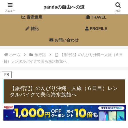
ホーム
FIRE
pandaの自由への道
メニュー
検索
資産運用
TRAVEL
雑記
PROFILE
お問い合わせ
ホーム
旅行記
【旅行記】のんびり沖縄一人旅（６日
目）レンタルバイクで美ら海水族館へ
PR
【旅行記】のんびり沖縄一人旅（６日目）レン
タルバイクで美ら海水族館へ