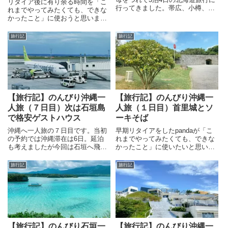
リタイア後に有り余る時間を「こ
行ってきました。帯広、小樽、函
れまでやってみたくても、できな
館の３か所をめぐる旅行記です。
かったこと」に使おうと思いまし
て、一人旅に出ることにしまし
た。行き先は沖縄、梅雨前のこの
旅行記
旅行記
時期がベストシーズンと聞きます
ので、細かい計画は決めずに行っ
てきます！
【旅行記】のんびり沖縄一
【旅行記】のんびり沖縄一
人旅（７日目）次は石垣島
人旅（１日目）首里城とソ
で格安ゲストハウス
ーキそば
沖縄へ一人旅の７日目です。当初
早期リタイアをしたpandaが「こ
の予約では沖縄滞在は6日。延泊
れまでやってみたくても、できな
も考えましたが今回は石垣へ飛ぶ
かったこと」に使いたいと思い、
ことにしました。いや行ける時に
沖縄へ一人旅に出ることにしまし
行っとかないと人生何があるかわ
た。今回は沖縄旅行1日目は、福
旅行記
旅行記
かりませんから。。急遽飛行機と
岡空港出発～那覇空港到着、ゲス
宿泊場所を確保して石垣島へ。旅
トハウスの様子、と1日目の夕食
の終わりはもう少し、帰りの便も
まで。気負わず何もしない贅沢を
予約してしまいました。
味わいたいと思います。
【旅行記】のんびり石垣一
【旅行記】のんびり沖縄一