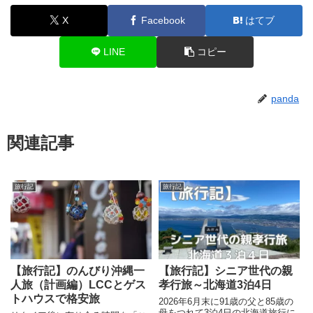
X
Facebook
はてブ
LINE
コピー
panda
関連記事
旅行記
旅行記
【旅行記】シニア世代の親
【旅行記】のんびり沖縄一
孝行旅～北海道3泊4日
人旅（計画編）LCCとゲス
トハウスで格安旅
2026年6月末に91歳の父と85歳の
母をつれて3泊4日の北海道旅行に