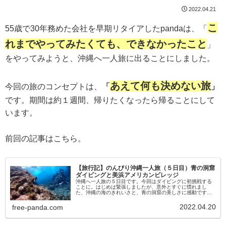
2022.04.21
こ
55歳で30年務めた会社を早期リタイアしたpandaは、「
れまでやってみたくても、できなかったこと
」
をやってみようと、沖縄へ一人旅に出ることにしました。
あえて何も決めない旅
今回の旅のコンセプトは、
「
」
です。期間は約１週間、帰りたくなったら帰ることにして
います。
前回の記事はこちら。
【旅行記】のんびり沖縄一人旅（５日目）青の洞窟
ダイビングと美浜アメリカンビレッジ
沖縄へ一人旅の５日目です。今回はダイビングに初挑戦する
ことに。はじめは緊張しましたが、意外とすぐに慣れまし
た、沖縄の海のきれいさと、青の洞窟の美しさに感動です。
帰りに美浜アメリカンビレッジに立ち寄り、アメリカンな食
事をいただきました。沖縄でダイビング、ぜひおすすめで
2022.04.20
free-panda.com
す。