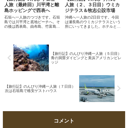
人旅（最終回）川平湾と離
人旅（２、３日目）ウミカ
島ホッピングで西表へ
ジテラス＆牧志公設市場
石垣へ一人旅のつづきです。石垣
沖縄へ一人旅の2日目です。今回
島では川平湾と底地ビーチへ。そ
は瀬長島のウミカジテラスという
の後は西表島、由布島、竹富島へ
所にいってきました。ホテルとシ
のホッピングツアーに出かけま
ョップが軒を連ねた、とてもお洒
す。大自然に囲まれた離島で、マ
落な商業施設です。竜神の湯とい
ングローブクローズや水牛車を体
う湯舟から飛行機が着率する所が
験します。水牛車で海を渡った
見られる温泉施設もありますの
り、美しい街並みを回ったり、三
で、こちらも楽しんでみたいと思
【旅行記】のんびり沖縄一人旅（５日目）
線の音色とともにゆっくりとした
います。
青の洞窟ダイビングと美浜アメリカンビレ
時間を楽しみました。
ッジ
【旅行記】のんびり沖縄一人旅（７日目）
次は石垣島で格安ゲストハウス
コメント