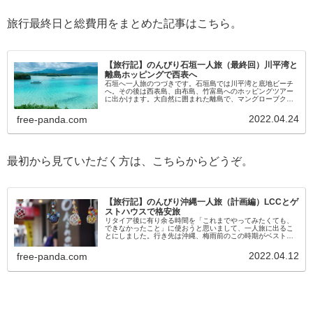
旅行最終日と総費用をまとめた記事はこちら。
【旅行記】のんびり石垣一人旅（最終回）川平湾と
離島ホッピングで西表へ
石垣へ一人旅のつづきです。石垣島では川平湾と底地ビーチ
へ。その後は西表島、由布島、竹富島へのホッピングツアー
に出かけます。大自然に囲まれた離島で、マングローブクロ
ーズや水牛車を体験します。水牛車で海を渡ったり、美しい
街並みを回ったり、三線の音色とともにゆっくりとした時間
2022.04.24
free-panda.com
を楽しみました。
最初から見ていただく方は、こちらからどうぞ。
【旅行記】のんびり沖縄一人旅（計画編）LCCとゲ
ストハウスで格安旅
リタイア後に有り余る時間を「これまでやってみたくても、
できなかったこと」に使おうと思いまして、一人旅に出るこ
とにしました。行き先は沖縄、梅雨前のこの時期がベストシ
ーズンと聞きますので、細かい計画は決めずに行ってきま
す！
2022.04.12
free-panda.com